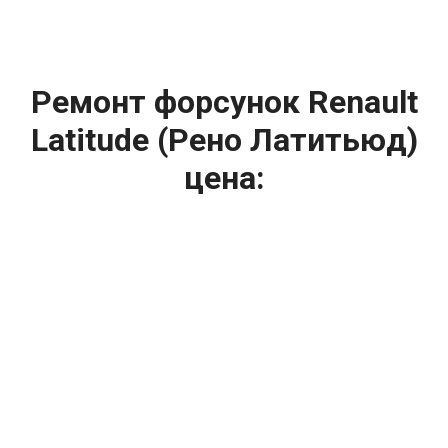
Ремонт форсунок Renault
Latitude (Рено Латитьюд)
цена:
Ремонт форсунок
От 6900
₽
Ремонт форсунок дизельных двигателей
От 4000
₽
Замена форсунок
От 4000
₽
Замена форсунок дизеля
От 4000
₽
Чистка форсунок