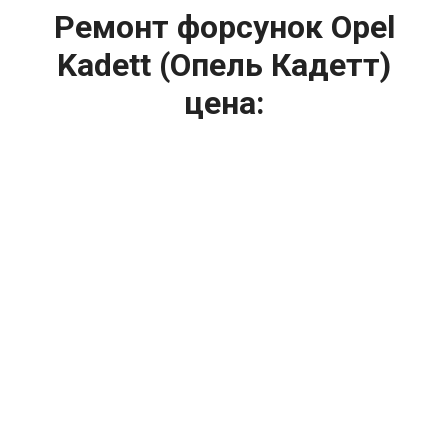
Ремонт форсунок Opel
Kadett (Опель Кадетт)
цена:
Ремонт форсунок
От 6900
₽
Ремонт форсунок дизельных двигателей
От 4000
₽
Замена форсунок
От 4000
₽
Замена форсунок дизеля
От 4000
₽
Чистка форсунок
От 4000
₽
Промывка форсунок
От 1400
₽
Диагностика форсунок