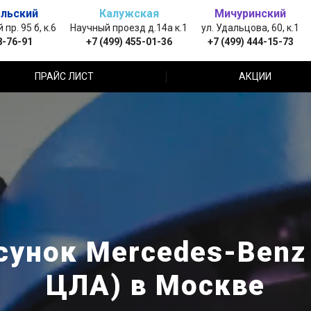
льский
Калужская
Мичуринский
пр. 95 б, к.6
Научный проезд д.14а к.1
ул. Удальцова, 60, к.1
8-76-91
+7 (499) 455-01-36
+7 (499) 444-15-73
ПРАЙС ЛИСТ
АКЦИИ
унок Mercedes-Benz
ЦЛА) в Москве