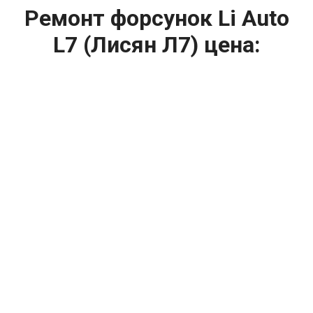
Ремонт форсунок Li Auto
L7 (Лисян Л7) цена:
Ремонт форсунок
От 6900
₽
Ремонт форсунок дизельных двигателей
От 4000
₽
Замена форсунок
От 4000
₽
Замена форсунок дизеля
От 4000
₽
Чистка форсунок
От 4000
₽
Промывка форсунок
От 1400
₽
Диагностика форсунок
От 6900
₽
Ремонт форсунок common rail