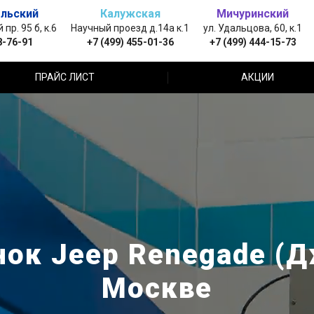
льский
Калужская
Мичуринский
пр. 95 б, к.6
Научный проезд д.14а к.1
ул. Удальцова, 60, к.1
8-76-91
+7 (499) 455-01-36
+7 (499) 444-15-73
ПРАЙС ЛИСТ
АКЦИИ
ок Jeep Renegade (Д
Москве