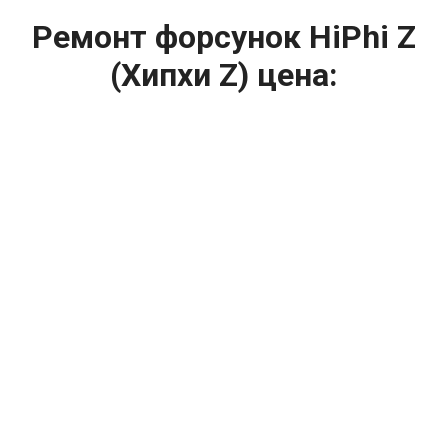
Ремонт форсунок HiPhi Z
(Хипхи Z) цена:
Ремонт форсунок
От 6900
₽
Ремонт форсунок дизельных двигателей
От 4000
₽
Замена форсунок
От 4000
₽
Замена форсунок дизеля
От 4000
₽
Чистка форсунок
От 4000
₽
Промывка форсунок
От 1400
₽
Диагностика форсунок