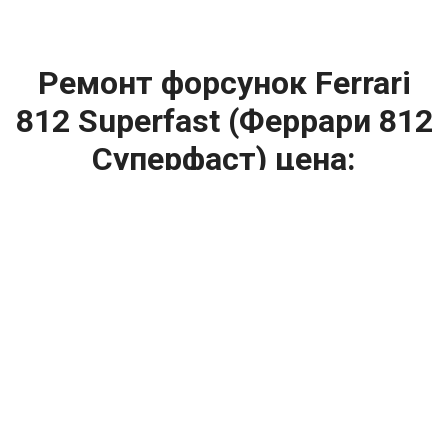
Ремонт форсунок Ferrari
812 Superfast (Феррари 812
Суперфаст) цена:
Ремонт форсунок
От 6900
₽
Ремонт форсунок дизельных двигателей
От 4000
₽
Замена форсунок
От 4000
₽
Замена форсунок дизеля
От 4000
₽
Чистка форсунок