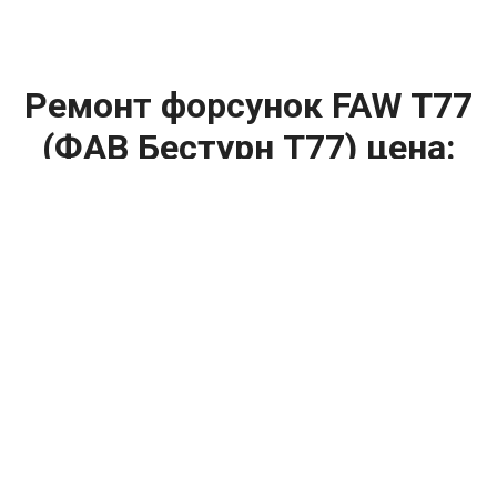
Ремонт форсунок FAW T77
(ФАВ Бестурн Т77) цена:
Ремонт форсунок
От 6900
₽
Ремонт форсунок дизельных двигателей
От 4000
₽
Замена форсунок
От 4000
₽
Замена форсунок дизеля
От 4000
₽
Чистка форсунок
От 4000
₽
Промывка форсунок