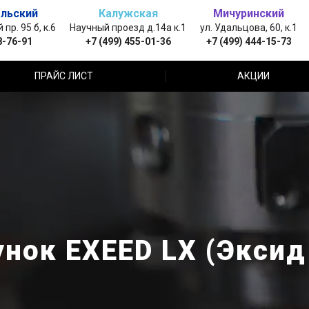
льский
Калужская
Мичуринский
пр. 95 б, к.6
Научный проезд д.14а к.1
ул. Удальцова, 60, к.1
8-76-91
+7 (499) 455-01-36
+7 (499) 444-15-73
ПРАЙС ЛИСТ
АКЦИИ
нок EXEED LX (Эксид