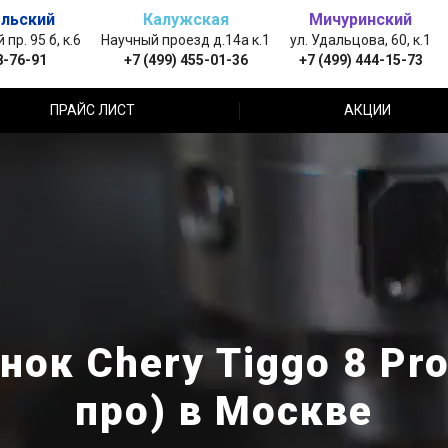
льский
Калужская
Мичуринский
пр. 95 б, к.6
Научный проезд д.14а к.1
ул. Удальцова, 60, к.1
8-76-91
+7 (499) 455-01-36
+7 (499) 444-15-73
ПРАЙС ЛИСТ
АКЦИИ
ок Chery Tiggo 8 Pro
про) в Москве