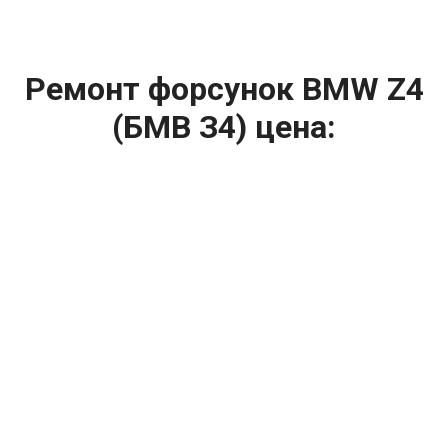
Ремонт форсунок BMW Z4
(БМВ З4) цена:
Ремонт форсунок
От 6900
₽
Ремонт форсунок дизельных двигателей
От 4000
₽
Замена форсунок
От 4000
₽
Замена форсунок дизеля
От 4000
₽
Чистка форсунок
От 4000
₽
Промывка форсунок