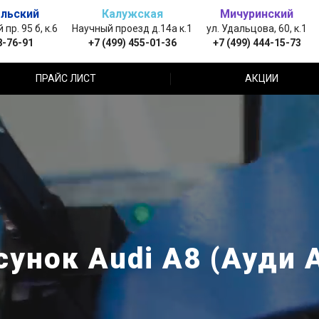
льский
Калужская
Мичуринский
пр. 95 б, к.6
Научный проезд д.14а к.1
ул. Удальцова, 60, к.1
8-76-91
+7 (499) 455-01-36
+7 (499) 444-15-73
ПРАЙС ЛИСТ
АКЦИИ
унок Audi A8 (Ауди 